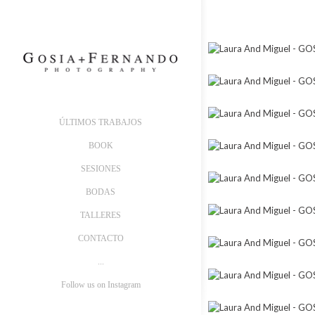
ÚLTIMOS TRABAJOS
BOOK
SESIONES
BODAS
TALLERES
CONTACTO
...
Follow us on Instagram